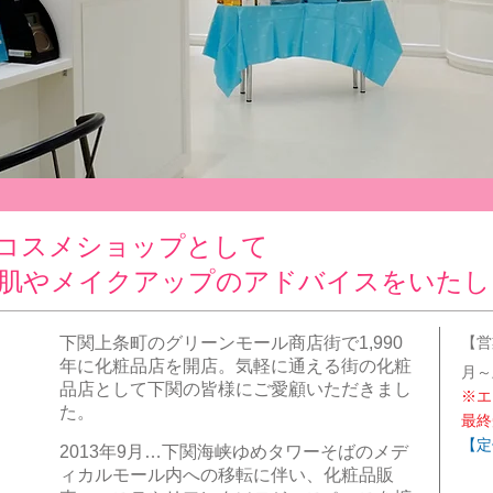
コスメショップとして
肌やメイクアップのアドバイスをいたし
下関上条町のグリーンモール商店街で1,990
【営
年に化粧品店を開店。気軽に通える街の化粧
月
品店として下関の皆様にご愛顧いただきまし
※エ
た。
最終
​【
定
2013年9月…下関海峡ゆめタワーそばのメデ
ィカルモール内への移転に伴い、化粧品販